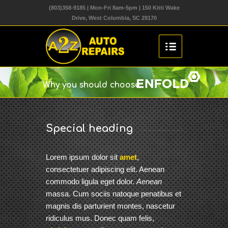
(803)358-9185 | Mon-Fri 8am-5pm | 150 Kitti Wake
Drive, West Columbia, SC 29170
Why you should choose
Special heading
Lorem ipsum dolor sit
amet
,
consectetuer adipiscing elit. Aenean
commodo ligula eget dolor.
Aenean
massa. Cum sociis natoque penatibus et
magnis dis parturient montes, nascetur
ridiculus mus. Donec quam felis,