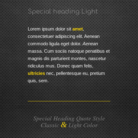
Special heading Light
Lorem ipsum dolor sit
amet
,
consectetuer adipiscing elit. Aenean
commodo ligula eget dolor.
Aenean
massa. Cum sociis natoque penatibus et
magnis dis parturient montes, nascetur
ridiculus mus. Donec quam felis,
ultricies
nec, pellentesque eu, pretium
quis, sem.
Special Heading Quote Style
&
Classic
Light Color