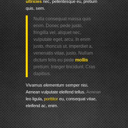
ultricies
nec, pellentesque eu, pretium
quis, sem.
Nulla consequat massa quis
enim. Donec pede justo,
fringilla vel, aliquet nec,
vulputate eget, arcu. In enim
justo, rhoncus ut, imperdiet a,
venenatis vitae, justo. Nullam
dictum felis eu pede
mollis
pretium. Integer tincidunt. Cras
dapibus.
Vivamus
elementum
semper nisi.
Aenean vulputate eleifend tellus.
Aenean
leo ligula,
porttitor
eu, consequat vitae,
eleifend ac, enim.